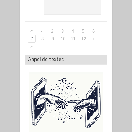
«
‹
2
3
4
5
6
7
8
9
10
11
12
›
»
Appel de textes