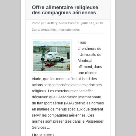
Offre alimentaire religieuse
des compagnies aériennes
Posté par:
Jeffery Aubin
Posté le:
juillet 17, 2015
Dans:
Actualités
,
Internationales
Trois
chercheurs de
l’Université de
Montréal
affirment, dans
une récente
étude, que les menus offerts à bord des
avions sont composés selon des principes
religieux. Les chercheurs ont en effet
découvert que l’Association internationale
du transport aérien (IATA) définit les normes
en matière de menus spéciaux que doivent
servir les compagnies aériennes. Ces
normes sont présentées dans le Passenger
Services ...
›
Lire la suite