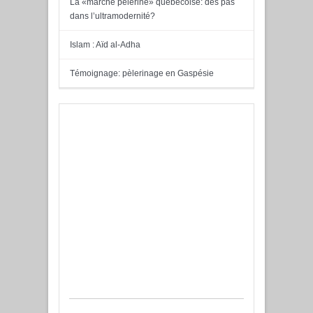
La «marche pèlerine» québécoise: des pas
dans l’ultramodernité?
Islam : Aïd al-Adha
Témoignage: pèlerinage en Gaspésie