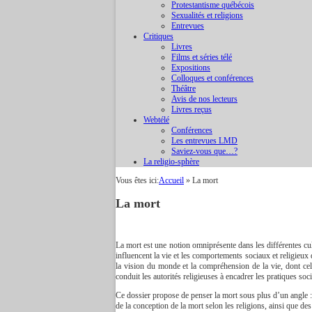
Protestantisme québécois
Sexualités et religions
Entrevues
Critiques
Livres
Films et séries télé
Expositions
Colloques et conférences
Théâtre
Avis de nos lecteurs
Livres reçus
Webtélé
Conférences
Les entrevues LMD
Saviez-vous que…?
La religio-sphère
Vous êtes ici:
Accueil
»
La mort
La mort
La mort est une notion omniprésente dans les différentes cult
influencent la vie et les comportements sociaux et religieux
la vision du monde et la compréhension de la vie, dont cel
conduit les autorités religieuses à encadrer les pratiques soc
Ce dossier propose de penser la mort sous plus d’un angle :
de la conception de la mort selon les religions, ainsi que des