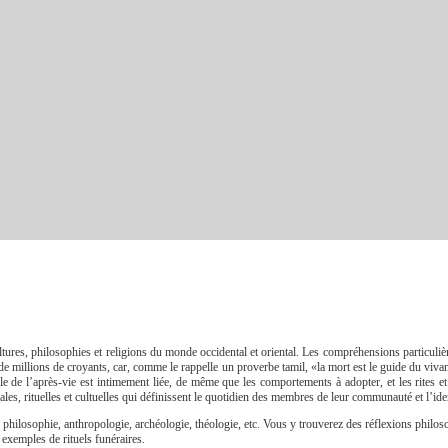
ures, philosophies et religions du monde occidental et oriental. Les compréhensions particulières
 de millions de croyants, car, comme le rappelle un proverbe tamil, «la mort est le guide du viv
le de l’après-vie est intimement liée, de même que les comportements à adopter, et les rites e
iales, rituelles et cultuelles qui définissent le quotidien des membres de leur communauté et l’iden
 philosophie, anthropologie, archéologie, théologie, etc. Vous y trouverez des réflexions philos
 exemples de rituels funéraires.