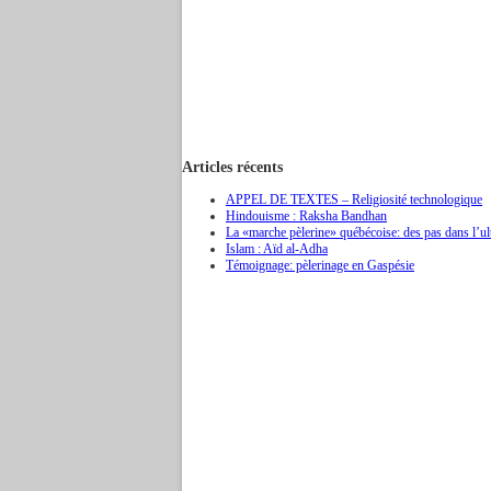
Articles récents
APPEL DE TEXTES – Religiosité technologique
Hindouisme : Raksha Bandhan
La «marche pèlerine» québécoise: des pas dans l’u
Islam : Aïd al-Adha
Témoignage: pèlerinage en Gaspésie