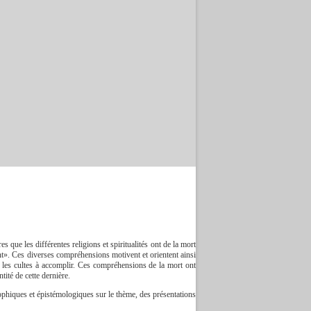
 que les différentes religions et spiritualités ont de la mort
ant». Ces diverses compréhensions motivent et orientent ainsi
t les cultes à accomplir. Ces compréhensions de la mort ont
tité de cette dernière.
ophiques et épistémologiques sur le thème, des présentations