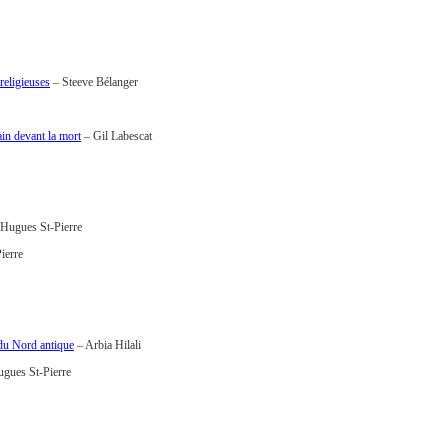
religieuses
– Steeve Bélanger
in devant la mort
– Gil Labescat
Hugues St-Pierre
ierre
e du Nord antique
– Arbia Hilali
gues St-Pierre