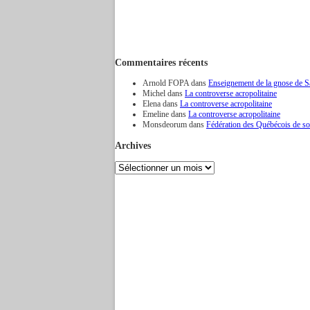
Commentaires récents
Arnold FOPA
dans
Enseignement de la gnose de 
Michel
dans
La controverse acropolitaine
Elena
dans
La controverse acropolitaine
Emeline
dans
La controverse acropolitaine
Monsdeorum
dans
Fédération des Québécois de sou
Archives
Archives