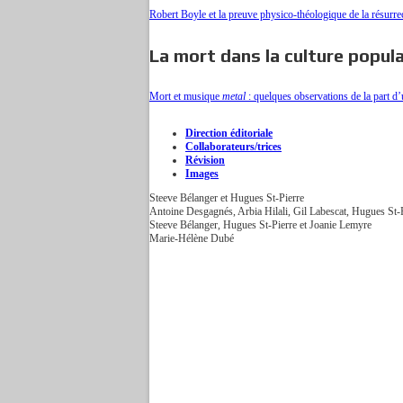
Robert Boyle et la preuve physico-théologique de la résurre
La mort dans la culture popula
Mort et musique
metal
: quelques observations de la part d
Direction éditoriale
Collaborateurs/trices
Révision
Images
Steeve Bélanger et Hugues St-Pierre
Antoine Desgagnés, Arbia Hilali, Gil Labescat, Hugues St
Steeve Bélanger, Hugues St-Pierre et Joanie Lemyre
Marie-Hélène Dubé