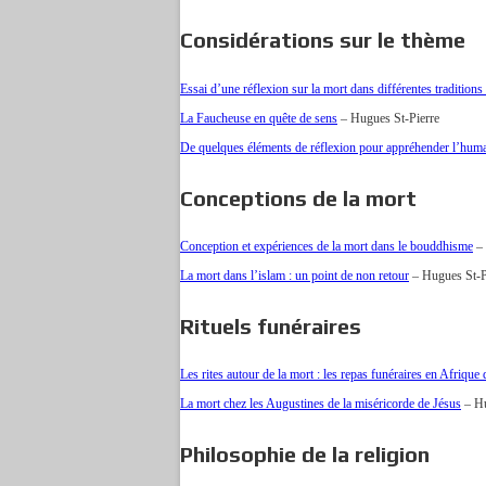
Considérations sur le thème
Essai d’une réflexion sur la mort dans différentes traditions 
La Faucheuse en quête de sens
– Hugues St-Pierre
De quelques éléments de réflexion pour appréhender l’huma
Conceptions de la mort
Conception et expériences de la mort dans le bouddhisme
– 
La mort dans l’islam : un point de non retour
– Hugues St-P
Rituels funéraires
Les rites autour de la mort : les repas funéraires en Afriqu
La mort chez les Augustines de la miséricorde de Jésus
– Hu
Philosophie de la religion