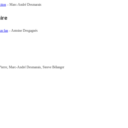
ction
– Marc-André Desmarais
ire
’un fan
– Antoine Desgagnés
-Pierre, Marc-André Desmarais, Steeve Bélanger