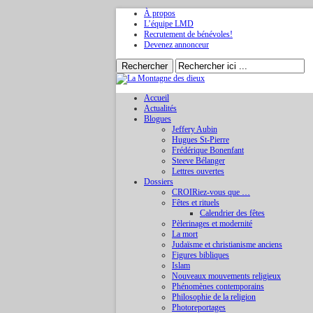
À propos
L’équipe LMD
Recrutement de bénévoles!
Devenez annonceur
Accueil
Actualités
Blogues
Jeffery Aubin
Hugues St-Pierre
Frédérique Bonenfant
Steeve Bélanger
Lettres ouvertes
Dossiers
CROIRiez-vous que …
Fêtes et rituels
Calendrier des fêtes
Pèlerinages et modernité
La mort
Judaïsme et christianisme anciens
Figures bibliques
Islam
Nouveaux mouvements religieux
Phénomènes contemporains
Philosophie de la religion
Photoreportages