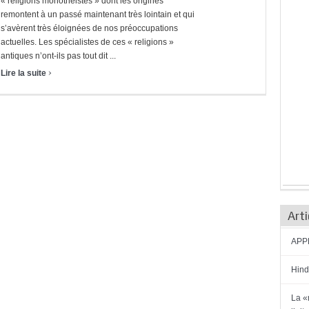
« religions monothéistes » dont les origines
remontent à un passé maintenant très lointain et qui
s’avèrent très éloignées de nos préoccupations
actuelles. Les spécialistes de ces « religions »
antiques n’ont-ils pas tout dit ...
›
Lire la suite
Arti
APPE
Hind
La «