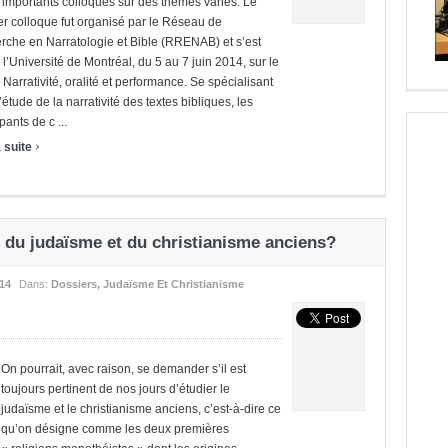
s importants colloques sur des thèmes variés. Le
r colloque fut organisé par le Réseau de
rche en Narratologie et Bible (RRENAB) et s’est
 l’Université de Montréal, du 5 au 7 juin 2014, sur le
Narrativité, oralité et performance. Se spécialisant
’étude de la narrativité des textes bibliques, les
pants de c ...
›
a suite
l du judaïsme et du christianisme anciens?
014
Dans:
Dossiers
,
Judaïsme Et Christianisme
On pourrait, avec raison, se demander s’il est
toujours pertinent de nos jours d’étudier le
judaïsme et le christianisme anciens, c’est-à-dire ce
qu’on désigne comme les deux premières