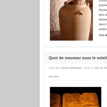
à troi
premie
Reche
tenu à
thème 
dans l
partici
Lire l
Quoi de nouveau sous le solei
Posté par:
Steeve Bélanger
Posté le:
mai 14, 2
Anciens