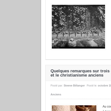
Quelques remarques sur trois c
et le christianisme anciens
Posté par:
Steeve Bélanger
Posté le:
octobre 1
Anciens
Au cou