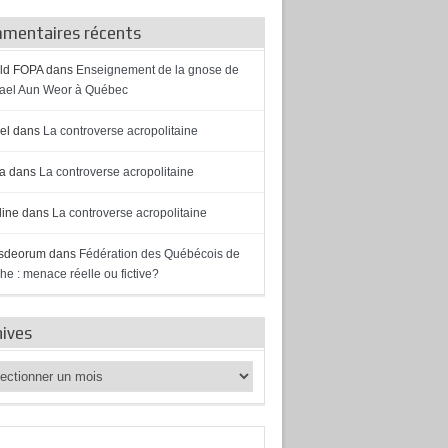
mentaires récents
ld FOPA
dans
Enseignement de la gnose de
el Aun Weor à Québec
el
dans
La controverse acropolitaine
a
dans
La controverse acropolitaine
ine
dans
La controverse acropolitaine
sdeorum
dans
Fédération des Québécois de
he : menace réelle ou fictive?
hives
ves