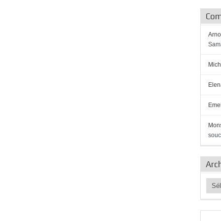
Com
Arno
Sama
Mich
Elen
Emel
Mon
souc
Arc
Archi