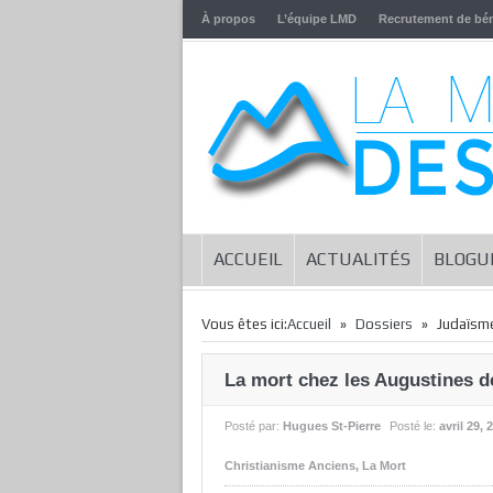
À propos
L’équipe LMD
Recrutement de bé
ACCUEIL
ACTUALITÉS
BLOGU
»
»
Vous êtes ici:
Accueil
Dossiers
Judaïsme
La mort chez les Augustines d
Posté par:
Hugues St-Pierre
Posté le:
avril 29, 
Christianisme Anciens
,
La Mort