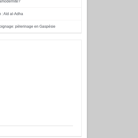
tramodernité?
m : Aïd al-Adha
ignage: pèlerinage en Gaspésie