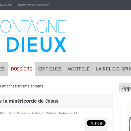
névoles!
Devenez annonceur
ES
DOSSIERS
CRITIQUES
WEBTÉLÉ
LA RELIGIO-SP
 et christianisme anciens
App
e la miséricorde de Jésus
2017
Dans:
Dossiers
,
Fêtes Et Rituels
,
Judaïsme Et