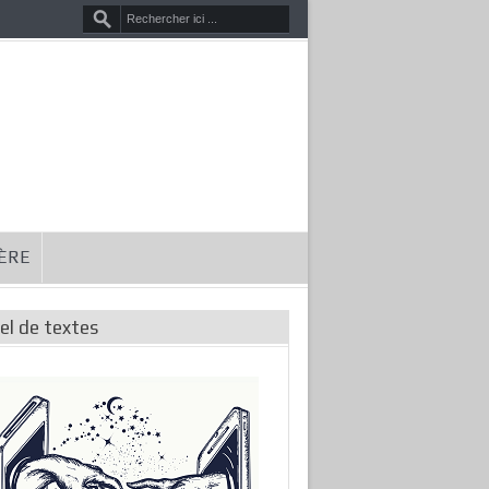
HÈRE
el de textes