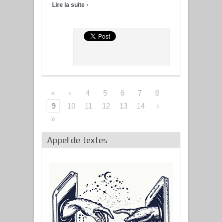
›
Lire la suite
«
‹
4
5
6
7
8
9
10
11
12
13
14
›
»
Appel de textes