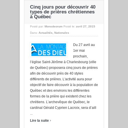
Cinq jours pour découvrir 40
types de prières chrétiennes
à Québec
Posté par:
Monsdeorum
Posté le:
avril 27, 2015
Dans:
Actualités
,
Nationales
Du 27 avril au
1er mai
prochain,
l’église Saint-Jérôme à Charlesbourg (ville
de Québec) proposera cinq jours de prières
afin de découvrir près de 40 styles
différents de prières. L'activité aura pour
objectif de faire découvrir à la population de
Québec et des environs les différentes
formes de la prière qui existent chez les
chrétiens. L’archevêque de Québec, le
cardinal Gérald Cyprien Lacroix, sera d’aill
...
›
Lire la suite