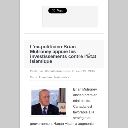
L’ex-politicien Brian
Mulroney appuie les
investissements contre l’État
islamique
Posté par:
Monsdeorum
Posté le:
avril 26, 2015
Dans:
Actualités
,
Nationales
Brian Mulroney,
ancien premier
ministre du
Canada, est
favorable à la
stratégie du
gouvernement Harper visant à augmenter