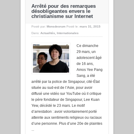
Arrêté pour des remarques
désobligeantes envers le
christianisme sur Internet
Posté par:
Monsdeorum
Posté le:
mars 31, 2015
Dans:
Actualités
,
Internationales
Ce dimanche
29 mars, un
adolescent âgé
de 16 ans,
Amos Yee Pang
Sang, a été
arrêté par la police de Singapour, cité-État
située au sud-est de l’Asie, pour avoir
diffusé une vidéo sur YouTube où il critique
le père fondateur de Singapour, Lee Kuan
Yew, décédé le 23 mars. Le motif
d’arrestation : avoir volontairement porté
atteinte aux sentiments religieux ou raciaux
d’une personne. Plus d’une 20e de plaintes
...