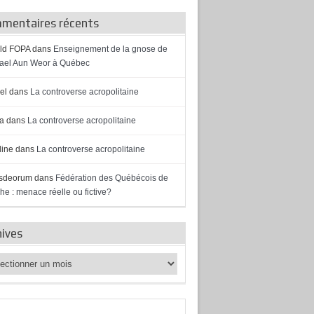
mentaires récents
ld FOPA
dans
Enseignement de la gnose de
el Aun Weor à Québec
el
dans
La controverse acropolitaine
a
dans
La controverse acropolitaine
ine
dans
La controverse acropolitaine
sdeorum
dans
Fédération des Québécois de
he : menace réelle ou fictive?
hives
ves