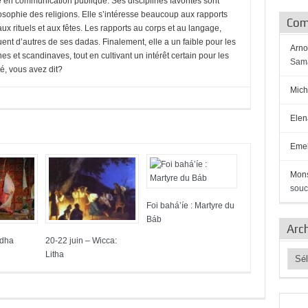
 en communication publique. Ses disciplines favorites sont
losophie des religions. Elle s’intéresse beaucoup aux rapports
Com
 aux rituels et aux fêtes. Les rapports au corps et au langage,
tuent d’autres de ses dadas. Finalement, elle a un faible pour les
Arno
 et scandinaves, tout en cultivant un intérêt certain pour les
Sama
té, vous avez dit?
Mich
Elen
Emel
Mon
souc
Foi bahá’íe : Martyre du
Báb
Arc
Adha
20-22 juin – Wicca:
Archi
Litha