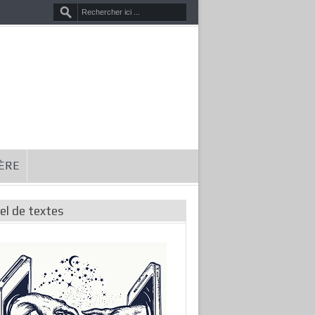
HÈRE
el de textes