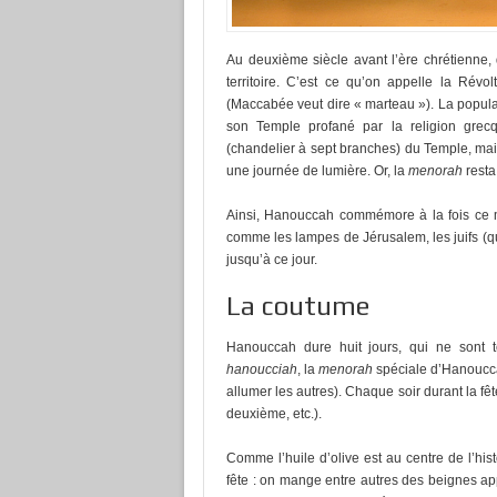
Au deuxième siècle avant l’ère chrétienne, d
territoire. C’est ce qu’on appelle la Ré
(Maccabée veut dire « marteau »). La populat
son Temple profané par la religion grecq
(chandelier à sept branches) du Temple, mais i
une journée de lumière. Or, la
menorah
resta
Ainsi, Hanouccah commémore à la fois ce mi
comme les lampes de Jérusalem, les juifs (qu
jusqu’à ce jour.
La coutume
Hanouccah dure huit jours, qui ne sont tou
hanoucciah
, la
menorah
spéciale d’Hanoucca
allumer les autres). Chaque soir durant la fêt
deuxième, etc.).
Comme l’huile d’olive est au centre de l’his
fête : on mange entre autres des beignes a