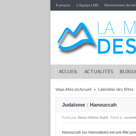
À propos
L’équipe LMD
Recrutement de bé
ACCUEIL
ACTUALITÉS
BLOGU
»
Vous êtes ici:
Accueil
Calendrier des fêtes
Judaïsme : Hanouccah
Posté par:
Marie-Hélène Dubé
Posté le:
novemb
Hanouccah (ou Hanoukkah) est une fête juive 