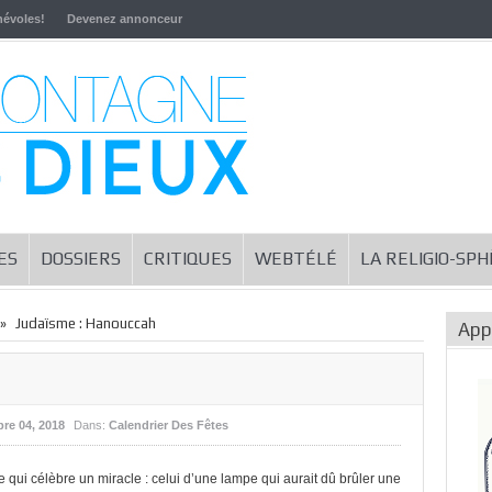
névoles!
Devenez annonceur
ES
DOSSIERS
CRITIQUES
WEBTÉLÉ
LA RELIGIO-SP
»
Judaïsme : Hanouccah
App
re 04, 2018
Dans:
Calendrier Des Fêtes
qui célèbre un miracle : celui d’une lampe qui aurait dû brûler une