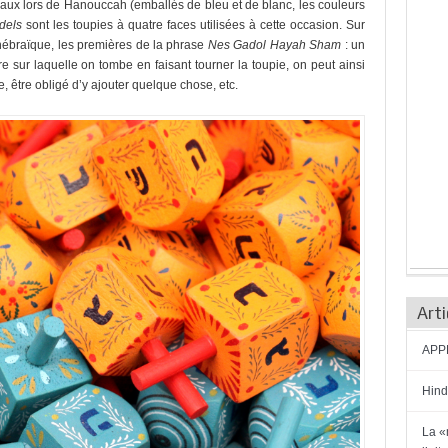
eaux lors de Hanouccah (emballés de bleu et de blanc, les couleurs
dels
sont les toupies à quatre faces utilisées à cette occasion. Sur
 hébraïque, les premières de la phrase
Nes Gadol Hayah Sham
: un
tre sur laquelle on tombe en faisant tourner la toupie, on peut ainsi
e, être obligé d’y ajouter quelque chose, etc.
Arti
APPE
Hind
La «