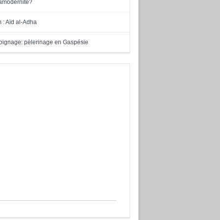
tramodernité?
m : Aïd al-Adha
ignage: pèlerinage en Gaspésie