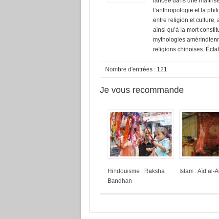
lancée dans une maîtrise
l’anthropologie et la phi
entre religion et culture,
ainsi qu’à la mort consti
mythologies amérindiennes
religions chinoises. Écla
Nombre d'entrées : 121
Je vous recommande
Hindouisme : Raksha
Islam : Aïd al-
Bandhan