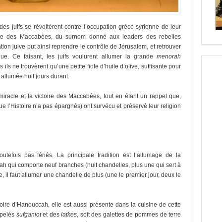
es juifs se révoltèrent contre l’occupation gréco-syrienne de leur
volte des Maccabées, du surnom donné aux leaders des rebelles
ion juive put ainsi reprendre le contrôle de Jérusalem, et retrouver
ue. Ce faisant, les juifs voulurent allumer la grande
menorah
ls ne trouvèrent qu’une petite fiole d’huile d’olive, suffisante pour
 allumée huit jours durant.
racle et la victoire des Maccabées, tout en étant un rappel que,
e l’Histoire n’a pas épargnés) ont survécu et préservé leur religion
tefois pas fériés. La principale tradition est l’allumage de la
h qui comporte neuf branches (huit chandelles, plus une qui sert à
e, il faut allumer une chandelle de plus (une le premier jour, deux le
toire d’Hanouccah, elle est aussi présente dans la cuisine de cette
ppelés
sufganiot
et des
latkes
, soit des galettes de pommes de terre