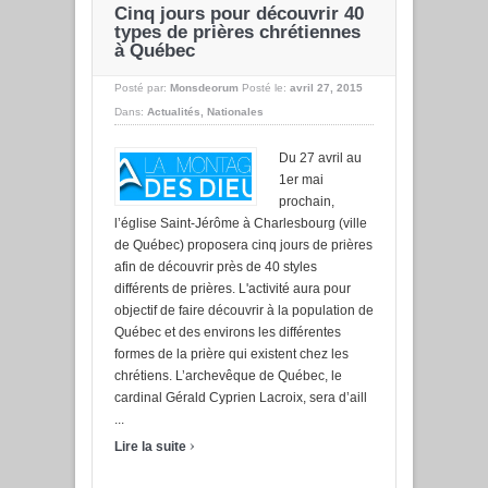
Cinq jours pour découvrir 40
types de prières chrétiennes
à Québec
Posté par:
Monsdeorum
Posté le:
avril 27, 2015
Dans:
Actualités
,
Nationales
Du 27 avril au
1er mai
prochain,
l’église Saint-Jérôme à Charlesbourg (ville
de Québec) proposera cinq jours de prières
afin de découvrir près de 40 styles
différents de prières. L'activité aura pour
objectif de faire découvrir à la population de
Québec et des environs les différentes
formes de la prière qui existent chez les
chrétiens. L’archevêque de Québec, le
cardinal Gérald Cyprien Lacroix, sera d’aill
...
›
Lire la suite