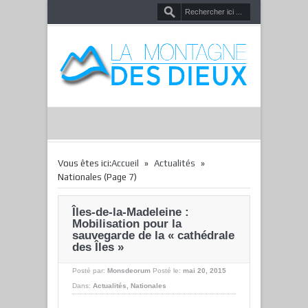
»
»
Vous êtes ici:
Accueil
Actualités
Nationales
(Page 7)
Îles-de-la-Madeleine :
Mobilisation pour la
sauvegarde de la « cathédrale
des Îles »
Posté par:
Monsdeorum
Posté le:
mai 20, 2015
Dans:
Actualités
,
Nationales