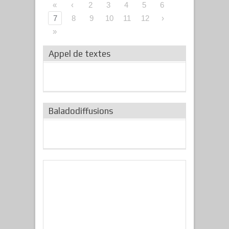
«
‹
2
3
4
5
6
7
8
9
10
11
12
›
»
Appel de textes
Baladodiffusions