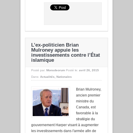
L’ex-politicien Brian
Mulroney appuie les
investissements contre l’État
islamique
Posté par:
Monsdeorum
Posté le:
avril 26, 2015
Dans:
Actualités
,
Nationales
Brian Mulroney,
ancien premier
ministre du
Canada, est
favorable à la
stratégie du
gouvernement Harper visant à augmenter
les investissements dans l'armée afin de