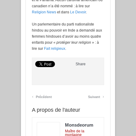
et le Panama. Aucun cardinal américain ou
canadien n’a été nommé : à lire sur
Religion News
et dans
Le Devoir
.
Un parlementaire du parti nationaliste
hindou au pouvoir en Inde a demandé aux
femmes hindoues d’avoir au moins quatre
enfants pour
« protéger leur religion
» : à
lire sur
Fait religieux
.
Share
‹
›
Précédent
Suivant
A propos de l'auteur
Monsdeorum
Maître de la
montagne