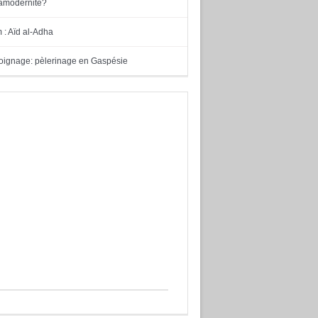
tramodernité?
m : Aïd al-Adha
ignage: pèlerinage en Gaspésie