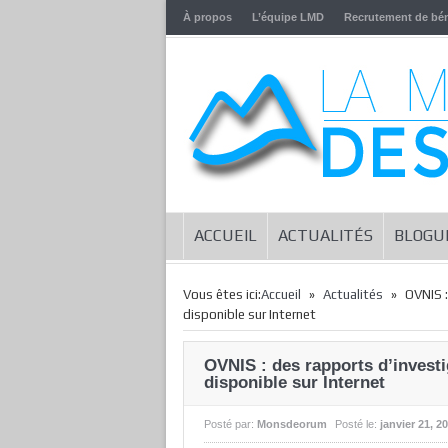
À propos
L’équipe LMD
Recrutement de bé
ACCUEIL
ACTUALITÉS
BLOGU
»
»
Vous êtes ici:
Accueil
Actualités
OVNIS :
disponible sur Internet
OVNIS : des rapports d’invest
disponible sur Internet
Posté par:
Monsdeorum
Posté le:
janvier 21, 2