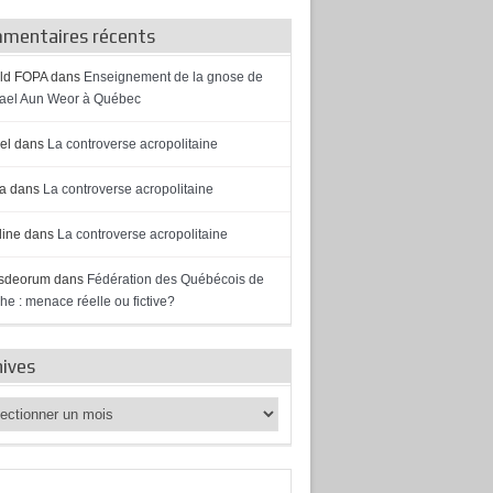
mentaires récents
ld FOPA
dans
Enseignement de la gnose de
el Aun Weor à Québec
el
dans
La controverse acropolitaine
a
dans
La controverse acropolitaine
ine
dans
La controverse acropolitaine
sdeorum
dans
Fédération des Québécois de
he : menace réelle ou fictive?
hives
ves