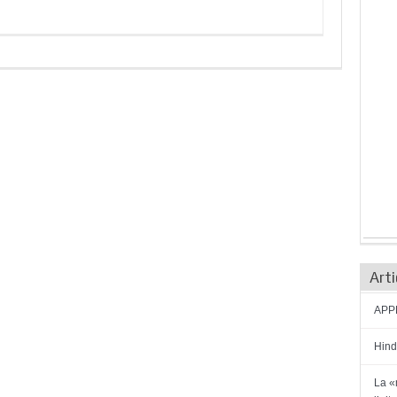
Arti
APPE
Hind
La «