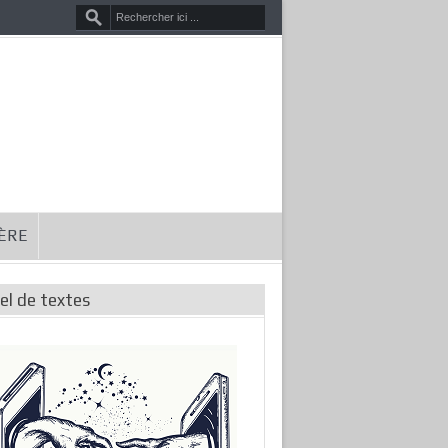
HÈRE
el de textes