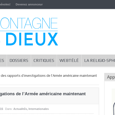
névoles!
Devenez annonceur
ES
DOSSIERS
CRITIQUES
WEBTÉLÉ
LA RELIGIO-SP
 des rapports d’investigations de l’Armée américaine maintenant
App
igations de l’Armée américaine maintenant
015
Dans:
Actualités
,
Internationales