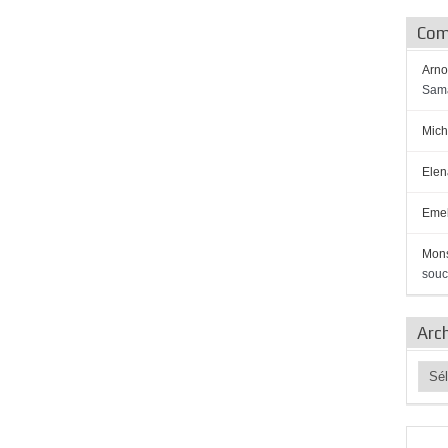
Com
Arno
Sama
Mich
Elen
Emel
Mon
souc
Arc
Archi